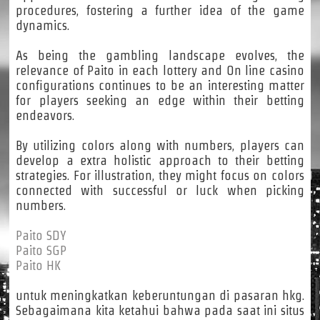
procedures, fostering a further idea of the game
dynamics.
As being the gambling landscape evolves, the
relevance of Paito in each lottery and On line casino
configurations continues to be an interesting matter
for players seeking an edge within their betting
endeavors.
By utilizing colors along with numbers, players can
develop a extra holistic approach to their betting
strategies. For illustration, they might focus on colors
connected with successful or luck when picking
numbers.
Paito SDY
Paito SGP
Paito HK
untuk meningkatkan keberuntungan di pasaran hkg.
Sebagaimana kita ketahui bahwa pada saat ini situs