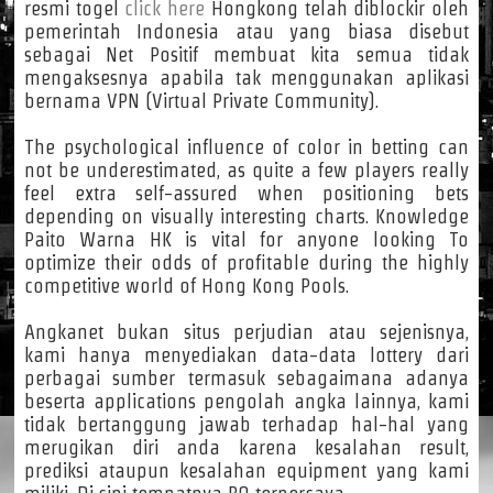
resmi togel
click here
Hongkong telah diblockir oleh
pemerintah Indonesia atau yang biasa disebut
sebagai Net Positif membuat kita semua tidak
mengaksesnya apabila tak menggunakan aplikasi
bernama VPN (Virtual Private Community).
The psychological influence of color in betting can
not be underestimated, as quite a few players really
feel extra self-assured when positioning bets
depending on visually interesting charts. Knowledge
Paito Warna HK is vital for anyone looking To
optimize their odds of profitable during the highly
competitive world of Hong Kong Pools.
Angkanet bukan situs perjudian atau sejenisnya,
kami hanya menyediakan data-data lottery dari
perbagai sumber termasuk sebagaimana adanya
beserta applications pengolah angka lainnya, kami
tidak bertanggung jawab terhadap hal-hal yang
merugikan diri anda karena kesalahan result,
prediksi ataupun kesalahan equipment yang kami