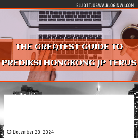
Skip to content
ELLIOTTJOSWA.BLOGINWI.COM
THE GREATEST GUIDE TO
PREDIKSI HONGKONG JP TERUS
The Greatest Guide To prediksi hongkong jp
terus
December 28, 2024