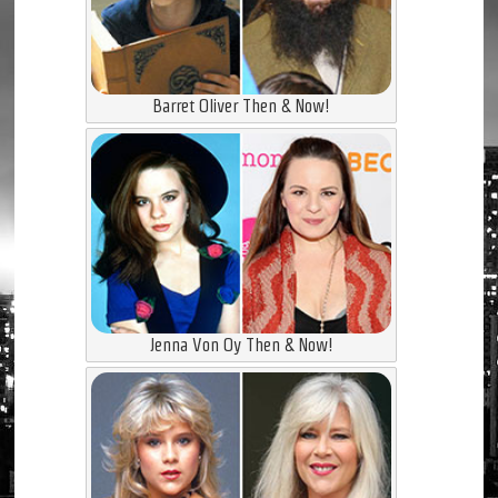
Barret Oliver Then & Now!
Jenna Von Oy Then & Now!